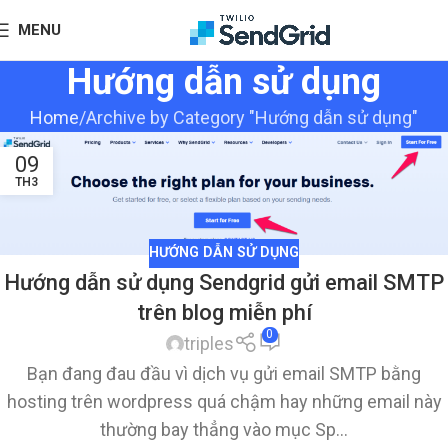
MENU
Hướng dẫn sử dụng
Home
Archive by Category "Hướng dẫn sử dụng"
09
TH3
HƯỚNG DẪN SỬ DỤNG
Hướng dẫn sử dụng Sendgrid gửi email SMTP
trên blog miễn phí
0
triples
Bạn đang đau đầu vì dịch vụ gửi email SMTP bằng
hosting trên wordpress quá chậm hay những email này
thường bay thẳng vào mục Sp...