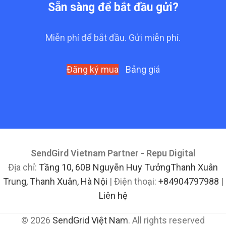
Sẵn sàng để bắt đầu gửi?
Miễn phí để bắt đầu. Gửi miễn phí.
Đăng ký mua
Bảng giá
SendGird Vietnam Partner - Repu Digital
Địa chỉ:
Tầng 10, 60B Nguyễn Huy TưởngThanh Xuân
Trung, Thanh Xuân, Hà Nội
| Điện thoại:
+84904797988
|
Liên hệ
© 2026
SendGrid Việt Nam
. All rights reserved